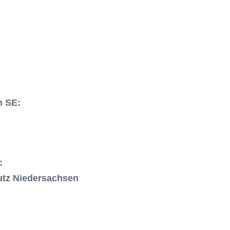
m SE:
:
utz Niedersachsen